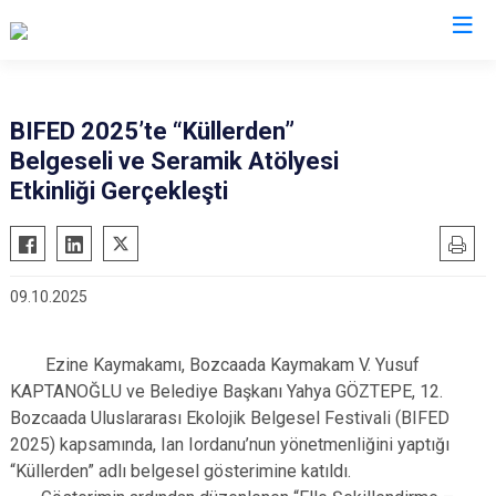
Çanakkale
BIFED 2025’te “Küllerden”
Belgeseli ve Seramik Atölyesi
Ayvacık
Ezine
Etkinliği Gerçekleşti
Bayramiç
Gelibolu
Biga
Gökçeada
Bozcaada
Lapseki
09.10.2025
Çan
Yenice
Eceabat
Ezine Kaymakamı, Bozcaada Kaymakam V. Yusuf
KAPTANOĞLU ve Belediye Başkanı Yahya GÖZTEPE, 12.
Bozcaada Uluslararası Ekolojik Belgesel Festivali (BIFED
2025) kapsamında, Ian Iordanu’nun yönetmenliğini yaptığı
“Küllerden” adlı belgesel gösterimine katıldı.