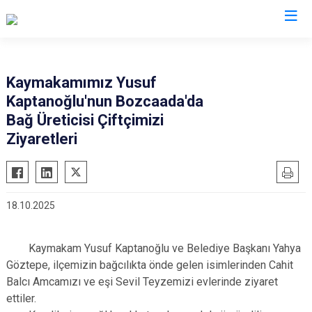
Çanakkale
Kaymakamımız Yusuf
Kaptanoğlu'nun Bozcaada'da
Ayvacık
Ezine
Bağ Üreticisi Çiftçimizi
Bayramiç
Gelibolu
Ziyaretleri
Biga
Gökçeada
Bozcaada
Lapseki
Çan
Yenice
18.10.2025
Eceabat
Kaymakam Yusuf Kaptanoğlu ve Belediye Başkanı Yahya
Göztepe, ilçemizin bağcılıkta önde gelen isimlerinden Cahit
Balcı Amcamızı ve eşi Sevil Teyzemizi evlerinde ziyaret
ettiler.